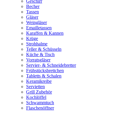
Geschirr
Becher
Tassen
Gläser
Weingläser
Emailletassen
Karaffen & Kannen
Krüge
Strohhalme
Teller & Schüsseln
Küche & Tisch
Vorratsgläser
Servier- & Schneidebretter
Frühstücksbrettchen
Tabletts & Schalen
Keramikreibe
Servietten
Grill Zubehör
Kochlöffel
Schwammtuch
Flaschenöffner