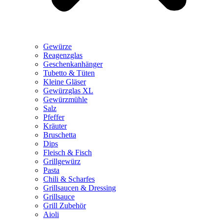
Gewürze
Reagenzglas
Geschenkanhänger
Tubetto & Tüten
Kleine Gläser
Gewürzglas XL
Gewürzmühle
Salz
Pfeffer
Kräuter
Bruschetta
Dips
Fleisch & Fisch
Grillgewürz
Pasta
Chili & Scharfes
Grillsaucen & Dressing
Grillsauce
Grill Zubehör
Aioli