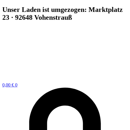
Zum
Unser Laden ist umgezogen: Marktplatz
Inhalt
23 · 92648 Vohenstrauß
springen
0,00
€
0