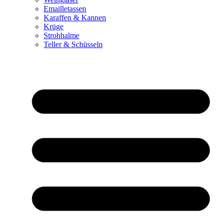
Emailletassen
Karaffen & Kannen
Krüge
Strohhalme
Teller & Schüsseln