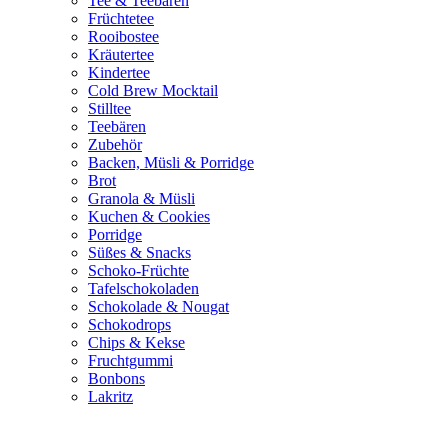
Tee & Teebären
Früchtetee
Rooibostee
Kräutertee
Kindertee
Cold Brew Mocktail
Stilltee
Teebären
Zubehör
Backen, Müsli & Porridge
Brot
Granola & Müsli
Kuchen & Cookies
Porridge
Süßes & Snacks
Schoko-Früchte
Tafelschokoladen
Schokolade & Nougat
Schokodrops
Chips & Kekse
Fruchtgummi
Bonbons
Lakritz