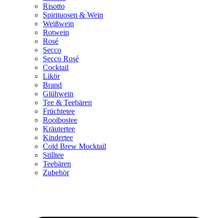
Risotto
Spirituosen & Wein
Weißwein
Rotwein
Rosé
Secco
Secco Rosé
Cocktail
Likör
Brand
Glühwein
Tee & Teebären
Früchtetee
Rooibostee
Kräutertee
Kindertee
Cold Brew Mocktail
Stilltee
Teebären
Zubehör