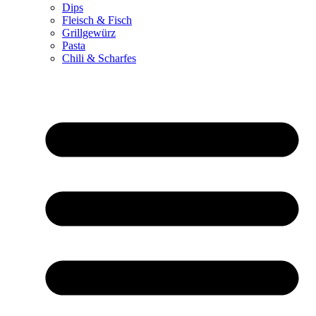
Dips
Fleisch & Fisch
Grillgewürz
Pasta
Chili & Scharfes