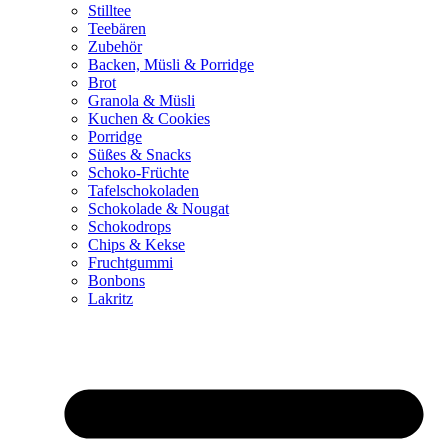
Stilltee
Teebären
Zubehör
Backen, Müsli & Porridge
Brot
Granola & Müsli
Kuchen & Cookies
Porridge
Süßes & Snacks
Schoko-Früchte
Tafelschokoladen
Schokolade & Nougat
Schokodrops
Chips & Kekse
Fruchtgummi
Bonbons
Lakritz