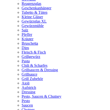
Reagenzglas
Geschenkanhänger
Tubetto & Tüten
Kleine Gläser
Gewürzglas XL
Gewürzmühle
Salz
Pfeffer
Kräuter
Bruschetta
Dips
Fleisch & Fisch
Grillgewürz
Pasta
Chili & Scharfes
Grillsaucen & Dressing
Grillsauce
Grill Zubehör
Aioli
Aufstrich
Dressing
Pesto, Saucen & Chutney
Pesto
Saucen
Chutney