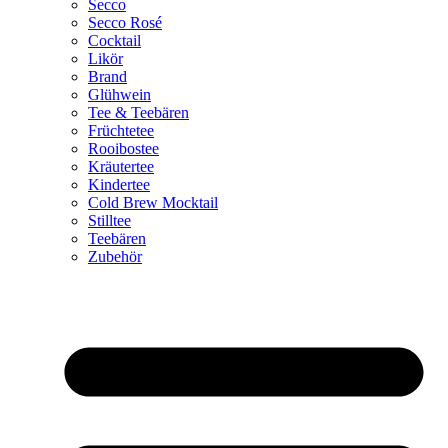
Secco
Secco Rosé
Cocktail
Likör
Brand
Glühwein
Tee & Teebären
Früchtetee
Rooibostee
Kräutertee
Kindertee
Cold Brew Mocktail
Stilltee
Teebären
Zubehör